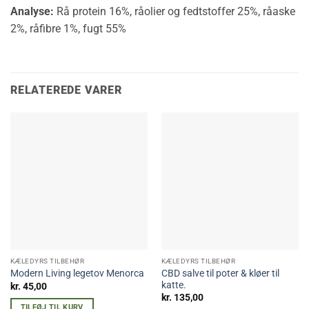
Analyse:
Rå protein 16%, råolier og fedtstoffer 25%, råaske
2%, råfibre 1%, fugt 55%
RELATEREDE VARER
KÆLEDYRS TILBEHØR
KÆLEDYRS TILBEHØR
CBD salve til poter & kløer til
Modern Living legetov Menorca
katte.
kr.
45,00
kr.
135,00
TILFØJ TIL KURV