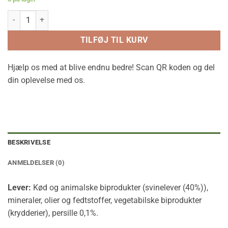
Tubi dog - god bid på tube. antal
TILFØJ TIL KURV
Hjælp os med at blive endnu bedre! Scan QR koden og del
din oplevelse med os.
BESKRIVELSE
ANMELDELSER (0)
Lever:
Kød og animalske biprodukter (svinelever (40%)),
mineraler, olier og fedtstoffer, vegetabilske biprodukter
(krydderier), persille 0,1%.