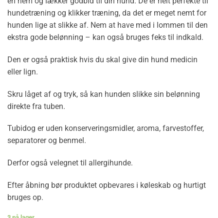
en nem og lækker godbid til din hund. De er helt perfekte til
hundetræning og klikker træning, da det er meget nemt for
hunden lige at slikke af. Nem at have med i lommen til den
ekstra gode belønning – kan også bruges feks til indkald.
Den er også praktisk hvis du skal give din hund medicin
eller lign.
Skru låget af og tryk, så kan hunden slikke sin belønning
direkte fra tuben.
Tubidog er uden konserveringsmidler, aroma, farvestoffer,
separatorer og benmel.
Derfor også velegnet til allergihunde.
Efter åbning bør produktet opbevares i køleskab og hurtigt
bruges op.
3 på lager