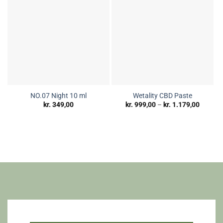
NO.07 Night 10 ml
Wetality CBD Paste
Prisinte
kr.
349,00
kr.
999,00
–
kr.
1.179,00
kr. 999
til
kr. 1.1