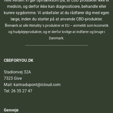
hele verden.Vi gør opmærksom på, at CBD produkter ikke er
medicin, og derfor ikke kan diagnosticere, behandle eller
kurere sygdomme. Vi anbefaler at du rådfører dig med egen
læge, inden du starter på at anvende CBD-produkter.
B
emærk at alle Wetality´s produkter er EU – anmeldt som kosmetik
og hudplejeprodukter, og er derfor lovlige at indfører og bruge i
Danmark.
CBDFORYOU.DK
Stadionvej 32A
7323 Give
Mail: karinadupont@icloud.com
Tel: 26 35 27 47
Genveje