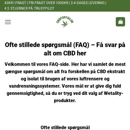
Fortsæt
43KR I FRAGT | FRI FRAGT OVER 1000KR | 2-4 DAGES LEVERING |
4.5 STJERNER PÅ TRUSTPILOT
til
indhold
Ofte stillede spørgsmål (FAQ) – Få svar på
alt om CBD her
Velkommen til vores FAQ-side. Her har vi samlet de mest
gængse spørgsmål om alt fra forskellen på
CBD ekstrakt
og isolat
til brugen af vores
luftrensere
og
vandrensningssystemer
. Vores mål er at give dig fuld
gennemsigtighed, så du er tryg ved dit valg af Wetality-
produkter.
Ofte stillede spørgsmål